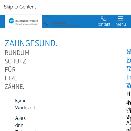
Skip to Content
Kontakt
Menü
ZAHNGESUND.
M
U
RUNDUM-
L
Z
SCHUTZ
f
T
FÜR
I
i
IHRE
Z
V
ZÄHNE.
H
i
keine
Z
Wartezeit.
u
e
g
g
Alles
A
drin:
o
g