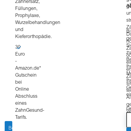
Zahnersatz,
a
g
Füllungen,
u
Prophylaxe,
st
Wurzelbehandlungen
Z
und
Bi
D
Kieferorthopädie.
g
ho
Si
30
Za
zu
Euro
o
B
-
ei
Ih
Amazon.de*
er
Mo
Gutschein
Z
Ih
bei
si
Ge
Online
te
ei
Abschluss
Al
eines
ge
G
ZahnGesund-
Ve
Tarifs.
er
nu
Beitrag