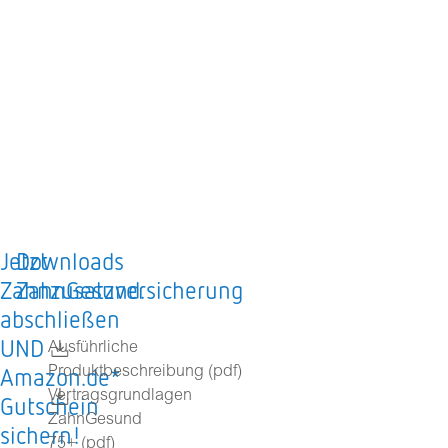
Jetzt
Downloads
Zahnzusatzversicherung
ZahnGesund.
abschließen
UND
Ausführliche
Amazon.de*
Produktbeschreibung (pdf)
Vertragsgrundlagen
Gutschein
ZahnGesund
sichern!
75+ (pdf)