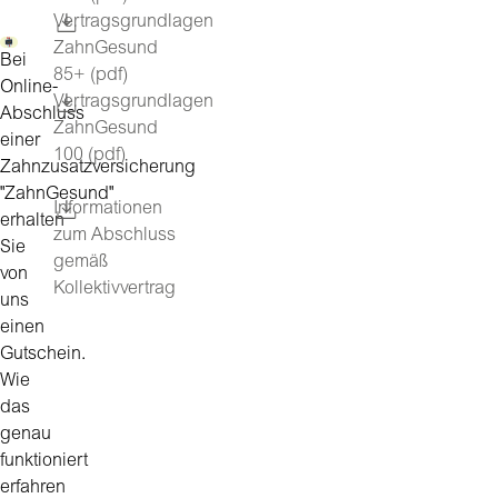
Vertragsgrundlagen
ZahnGesund
Bei
85+ (pdf)
Online-
Vertragsgrundlagen
Abschluss
ZahnGesund
einer
100 (pdf)
Zahnzusatzversicherung
"ZahnGesund"
Informationen
erhalten
zum Abschluss
Sie
gemäß
von
Kollektivvertrag
uns
einen
Gutschein.
Wie
das
genau
funktioniert
erfahren