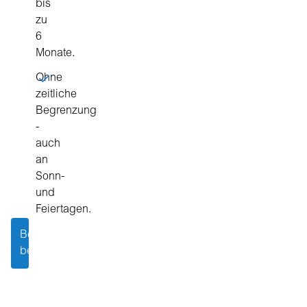
bis
zu
6
Monate.
Ohne
zeitliche
Begrenzung
-
auch
an
Sonn-
und
Feiertagen.
Beitrag
berechnen