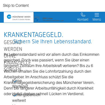
Skip to Content
Kontakt
Menü
KRANKENTAGEGELD.
Sichern Sie Ihren Lebensstandard.
GESUND
WERDEN
OHNE
Ihr Lebensstandard wird vor allem durch das Einkommen
gesichert. Doch was passiert, wenn Sie über einen
FINANZIELLE
längeren Zeitraum Ihre Arbeitskraft verlieren? Bis zu 6
SORGEN.
Wochen erhalten Sie die Lohnfortzahlung durch den
Arbeitgeber. Im Anschluss schützt Sie die
Keine
Krankentagegeldversicherung des Münchener Verein.
Wartezeit.
Denn bei längerer Arbeitsunfähigkeit durch Krankheit
oder Unfall drohen schnell Lücken im Verdienst.
Geltungsbereich
weltweit