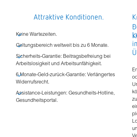
Attraktive Konditionen.
K
-
D
L
K
Keine Wartezeiten.
i
Geltungsbereich weltweit bis zu 6 Monate.
Ü
Sicherheits‐Garantie: Beitragsbefreiung bei
Arbeitslosigkeit und Arbeitsunfähigkeit.
E
6 Monate‐Geld‐zurück‐Garantie: Verlängertes
o
Widerrufsrecht.
Un
k
Assistance‐Leistungen: Gesundheits‐Hotline,
z
Gesundheitsportal.
e
pl
L
u
Ve